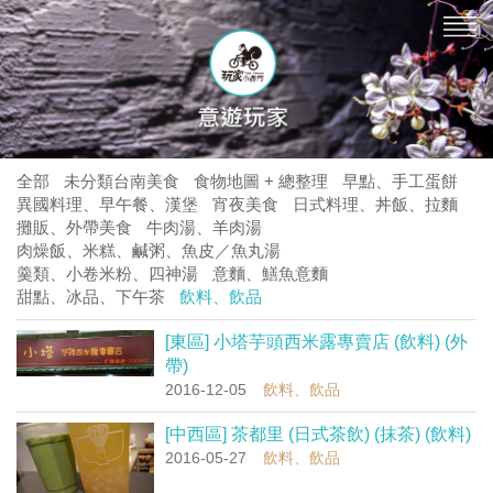
全部
未分類台南美食
食物地圖 + 總整理
早點、手工蛋餅
異國料理、早午餐、漢堡
宵夜美食
日式料理、丼飯、拉麵
攤販、外帶美食
牛肉湯、羊肉湯
肉燥飯、米糕、鹹粥、魚皮／魚丸湯
羹類、小卷米粉、四神湯
意麵、鱔魚意麵
甜點、冰品、下午茶
飲料、飲品
[東區] 小塔芋頭西米露專賣店 (飲料) (外
帶)
2016-12-05
飲料、飲品
[中西區] 茶都里 (日式茶飲) (抹茶) (飲料)
2016-05-27
飲料、飲品