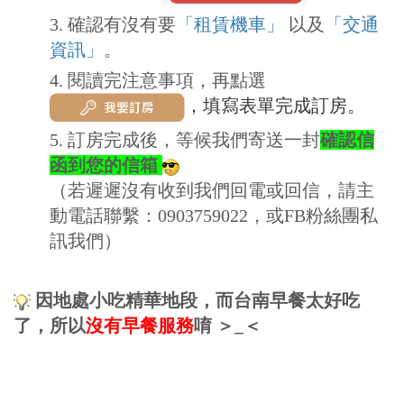
3. 確認有沒有要
「租賃機車」
以及
「交通
資訊」
。
4.
閱讀完注意事項，再點選
，填寫表單完成訂房。
5. 訂房完成後，等候我們寄送一封
確認信
函到您的信箱
（若遲遲沒有收到我們回電或回信，請主
動電話聯繫：0903759022，或FB粉絲團私
訊我們）
因地處小吃精華地段，而台南早餐太好吃
了，所以
沒有早餐服務
唷
＞
_
＜