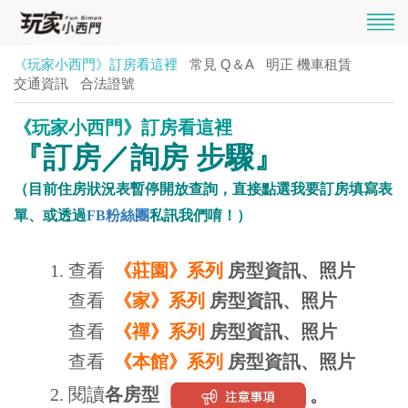
《玩家小西門》訂房看這裡
常見 Q＆A
明正 機車租賃
交通資訊
合法證號
《玩家小西門》訂房看這裡
『訂房／詢房 步驟』
（目前住房狀況表暫停開放查詢，直接點選我要訂房填寫表
單、或透過
FB粉絲團
私訊我們唷！）
1. 查看
《莊園》系列
房型資訊、照片
查看
《家》系列
房型資訊、照片
查看
《禪》系列
房型資訊、照片
查看
《本館》系列
房型資訊、照片
2. 閱讀
各房型
。